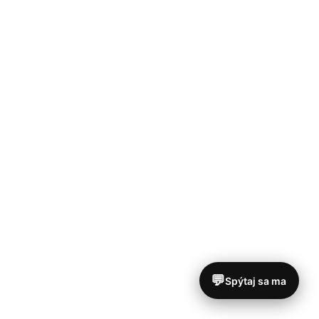
💬
Spýtaj sa ma